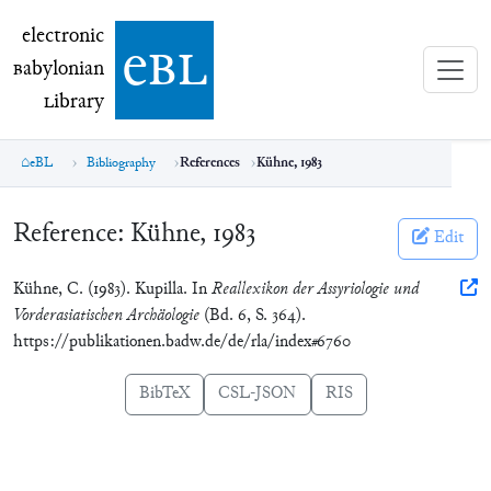
electronic Babylonian Library (eBL)
electronic
e
bl
B
abylonian
L
ibrary
eBL
Bibliography
References
Kühne, 1983
Reference:
Kühne, 1983
Edit
Kühne, C. (1983). Kupilla. In
Reallexikon der Assyriologie und
Vorderasiatischen Archäologie
(Bd. 6, S. 364).
https://publikationen.badw.de/de/rla/index#6760
BibTeX
CSL-JSON
RIS