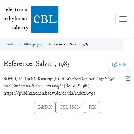
electronic Babylonian Library (eBL)
electronic
e
bl
B
abylonian
L
ibrary
eBL
Bibliography
References
Salvini, 1983
Reference:
Salvini, 1983
Edit
Salvini, M. (1983). Kuštašpi(li). In
Reallexikon der Assyriologie
und Vorderasiatischen Archäologie
(Bd. 6, S. 382).
https://publikationen.badw.de/de/rla/index#6795
BibTeX
CSL-JSON
RIS