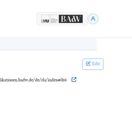
Edit
likationen.badw.de/de/rla/index#6816