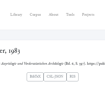
Library
Corpus
About
Tools
Projects
r, 1983
 Assyriologie und Vorderasiatischen Archäologie
(Bd. 6, S. 397). https://pub
BibTeX
CSL-JSON
RIS