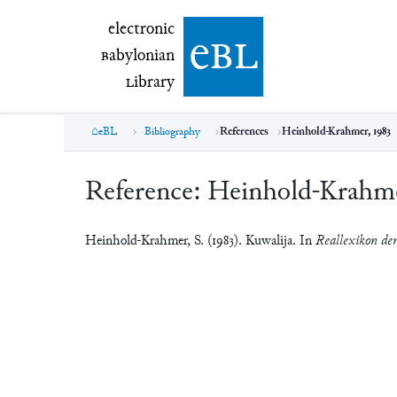
electronic Babylonian Library (eBL)
electronic
e
bl
B
abylonian
L
ibrary
eBL
Bibliography
References
Heinhold-Krahmer, 1983
Reference:
Heinhold-Krahme
Heinhold-Krahmer, S. (1983). Kuwalija. In
Reallexikon der