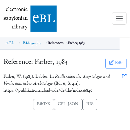
electronic Babylonian Library (eBL)
electronic
e
bl
B
abylonian
L
ibrary
eBL
Bibliography
References
Farber, 1983
Reference:
Farber, 1983
Edit
Farber, W. (1983). Labbu. In
Reallexikon der Assyriologie und
Vorderasiatischen Archäologie
(Bd. 6, S. 411).
https://publikationen.badw.de/de/rla/index#6846
BibTeX
CSL-JSON
RIS