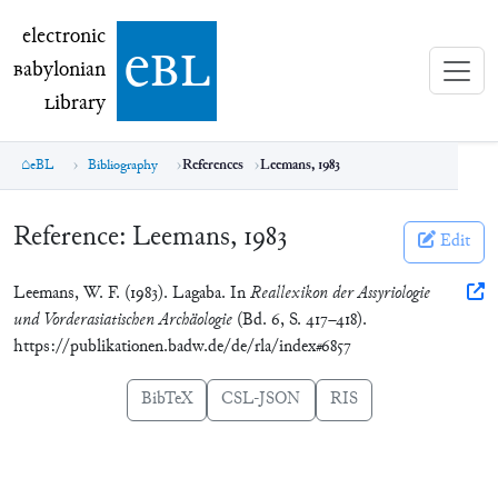
electronic Babylonian Library (eBL)
electronic
e
bl
B
abylonian
L
ibrary
eBL
Bibliography
References
Leemans, 1983
Reference:
Leemans, 1983
Edit
Leemans, W. F. (1983). Lagaba. In
Reallexikon der Assyriologie
und Vorderasiatischen Archäologie
(Bd. 6, S. 417–418).
https://publikationen.badw.de/de/rla/index#6857
BibTeX
CSL-JSON
RIS