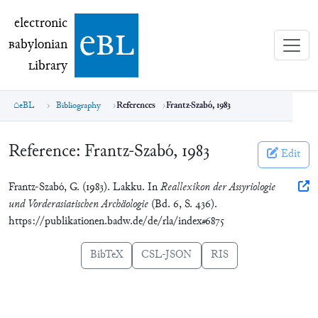
electronic Babylonian Library (eBL)
electronic
e
bl
B
abylonian
L
ibrary
eBL
Bibliography
References
Frantz-Szabó, 1983
Reference:
Frantz-Szabó, 1983
Edit
Frantz-Szabó, G. (1983). Lakku. In
Reallexikon der Assyriologie
und Vorderasiatischen Archäologie
(Bd. 6, S. 436).
https://publikationen.badw.de/de/rla/index#6875
BibTeX
CSL-JSON
RIS