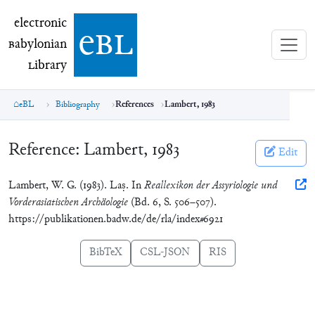
electronic Babylonian Library (eBL)
electronic
e
bl
B
abylonian
L
ibrary
eBL
Bibliography
References
Lambert, 1983
Reference:
Lambert, 1983
Edit
Lambert, W. G. (1983). Laṣ. In
Reallexikon der Assyriologie und
Vorderasiatischen Archäologie
(Bd. 6, S. 506–507).
https://publikationen.badw.de/de/rla/index#6921
BibTeX
CSL-JSON
RIS