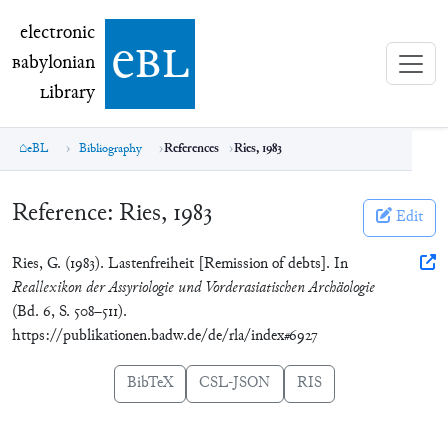
electronic Babylonian Library (eBL)
electronic
e
bl
B
abylonian
L
ibrary
eBL
Bibliography
References
Ries, 1983
Reference:
Ries, 1983
Edit
Ries, G. (1983). Lastenfreiheit [Remission of debts]. In
Reallexikon der Assyriologie und Vorderasiatischen Archäologie
(Bd. 6, S. 508–511).
https://publikationen.badw.de/de/rla/index#6927
BibTeX
CSL-JSON
RIS