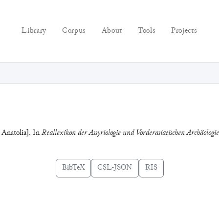
Library
Corpus
About
Tools
Projects
 Anatolia]. In
Reallexikon der Assyriologie und Vorderasiatischen Archäologie
BibTeX
CSL-JSON
RIS