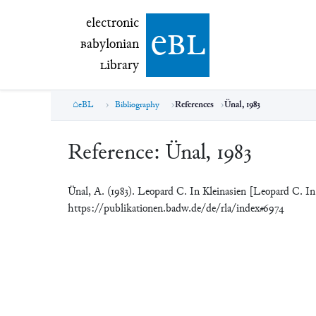
electronic Babylonian Library (eBL)
electronic
e
bl
B
abylonian
L
ibrary
eBL
Bibliography
References
Ünal, 1983
Reference:
Ünal, 1983
Ünal, A. (1983). Leopard C. In Kleinasien [Leopard C. In
https://publikationen.badw.de/de/rla/index#6974