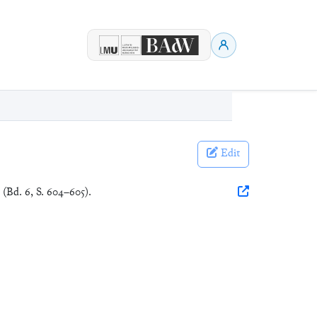
Edit
(Bd. 6, S. 604–605).