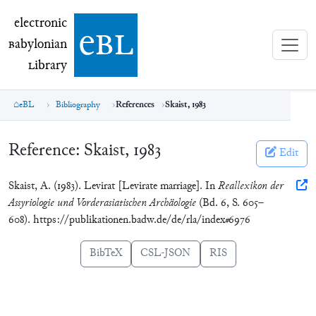
electronic Babylonian Library (eBL)
electronic
e
bl
B
abylonian
L
ibrary
eBL
Bibliography
References
Skaist, 1983
Reference:
Skaist, 1983
Edit
Skaist, A. (1983). Levirat [Levirate marriage]. In
Reallexikon der
Assyriologie und Vorderasiatischen Archäologie
(Bd. 6, S. 605–
608). https://publikationen.badw.de/de/rla/index#6976
BibTeX
CSL-JSON
RIS