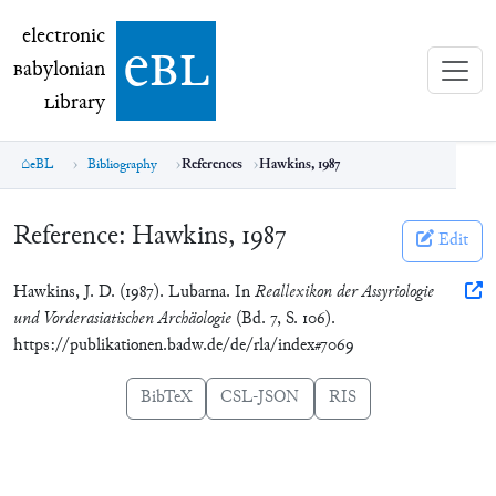
electronic Babylonian Library (eBL)
electronic
e
bl
B
abylonian
L
ibrary
eBL
Bibliography
References
Hawkins, 1987
Reference:
Hawkins, 1987
Edit
Hawkins, J. D. (1987). Lubarna. In
Reallexikon der Assyriologie
und Vorderasiatischen Archäologie
(Bd. 7, S. 106).
https://publikationen.badw.de/de/rla/index#7069
BibTeX
CSL-JSON
RIS