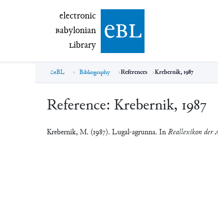
electronic Babylonian Library (eBL)
electronic
e
bl
B
abylonian
L
ibrary
eBL
Bibliography
References
Krebernik, 1987
Reference:
Krebernik, 1987
Krebernik, M. (1987). Lugal-agrunna. In
Reallexikon der A