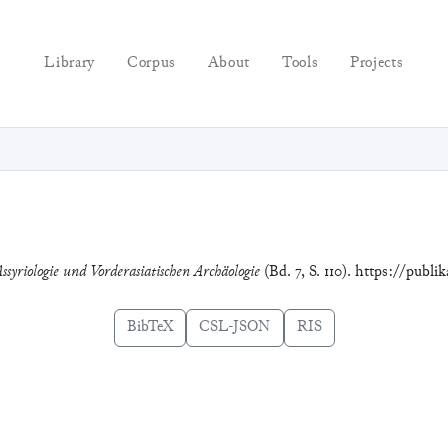
Library
Corpus
About
Tools
Projects
ssyriologie und Vorderasiatischen Archäologie
(Bd. 7, S. 110). https://publi
BibTeX
CSL-JSON
RIS