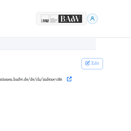
Edit
kationen.badw.de/de/rla/index#7086