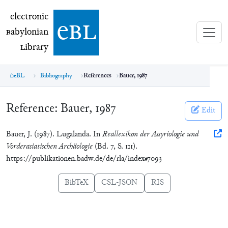
electronic Babylonian Library (eBL)
electronic
e
bl
B
abylonian
L
ibrary
eBL
Bibliography
References
Bauer, 1987
Reference:
Bauer, 1987
Edit
Bauer, J. (1987). Lugalanda. In
Reallexikon der Assyriologie und
Vorderasiatischen Archäologie
(Bd. 7, S. 111).
https://publikationen.badw.de/de/rla/index#7093
BibTeX
CSL-JSON
RIS