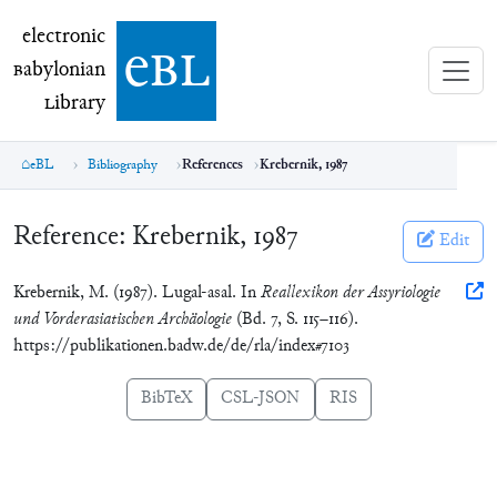
electronic Babylonian Library (eBL)
electronic
e
bl
B
abylonian
L
ibrary
eBL
Bibliography
References
Krebernik, 1987
Reference:
Krebernik, 1987
Edit
Krebernik, M. (1987). Lugal-asal. In
Reallexikon der Assyriologie
und Vorderasiatischen Archäologie
(Bd. 7, S. 115–116).
https://publikationen.badw.de/de/rla/index#7103
BibTeX
CSL-JSON
RIS