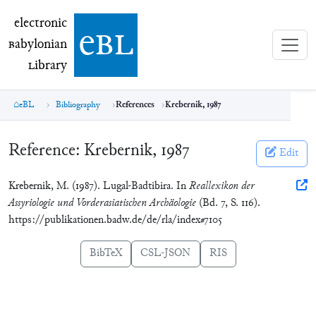
electronic Babylonian Library (eBL)
electronic
e
bl
B
abylonian
L
ibrary
eBL
Bibliography
References
Krebernik, 1987
Reference:
Krebernik, 1987
Edit
Krebernik, M. (1987). Lugal-Badtibira. In
Reallexikon der
Assyriologie und Vorderasiatischen Archäologie
(Bd. 7, S. 116).
https://publikationen.badw.de/de/rla/index#7105
BibTeX
CSL-JSON
RIS