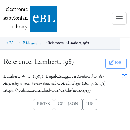
electronic Babylonian Library (eBL)
electronic
e
bl
B
abylonian
L
ibrary
eBL
Bibliography
References
Lambert, 1987
Reference:
Lambert, 1987
Edit
Lambert, W. G. (1987). Lugal-Esagga. In
Reallexikon der
Assyriologie und Vorderasiatischen Archäologie
(Bd. 7, S. 138).
https://publikationen.badw.de/de/rla/index#7137
BibTeX
CSL-JSON
RIS