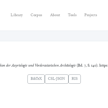
Library
Corpus
About
Tools
Projects
kon der Assyriologie und Vorderasiatischen Archäologie
(Bd. 7, S. 140). http
BibTeX
CSL-JSON
RIS