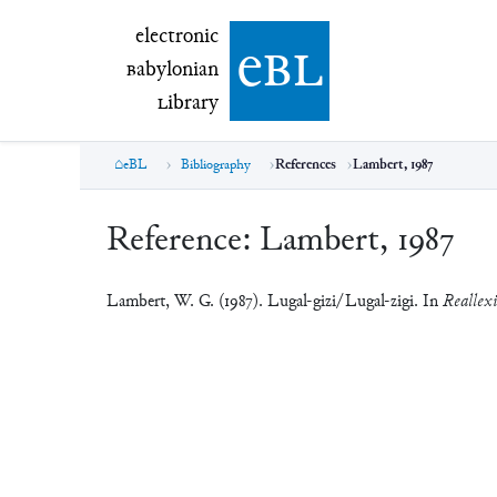
electronic Babylonian Library (eBL)
electronic
e
bl
B
abylonian
L
ibrary
eBL
Bibliography
References
Lambert, 1987
Reference:
Lambert, 1987
Lambert, W. G. (1987). Lugal-gizi/Lugal-zigi. In
Reallexi