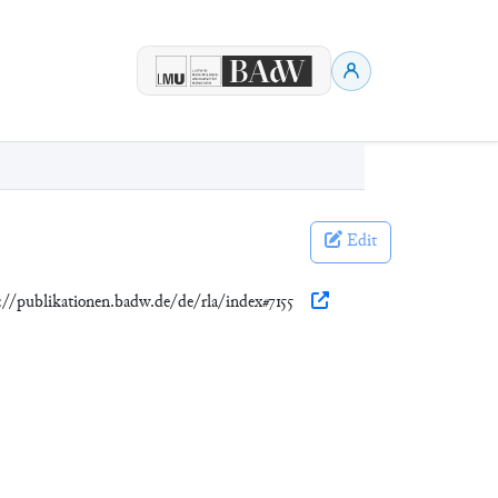
Edit
s://publikationen.badw.de/de/rla/index#7155