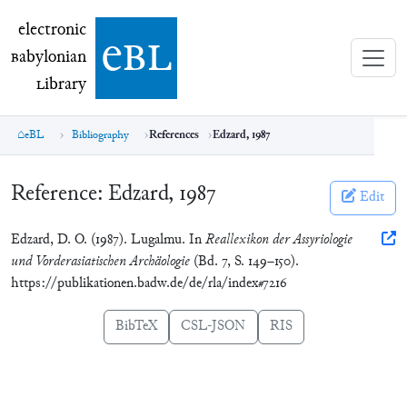
electronic Babylonian Library (eBL)
electronic
e
bl
B
abylonian
L
ibrary
eBL
Bibliography
References
Edzard, 1987
Reference:
Edzard, 1987
Edit
Edzard, D. O. (1987). Lugalmu. In
Reallexikon der Assyriologie
und Vorderasiatischen Archäologie
(Bd. 7, S. 149–150).
https://publikationen.badw.de/de/rla/index#7216
BibTeX
CSL-JSON
RIS