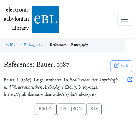
electronic Babylonian Library (eBL)
electronic
e
bl
B
abylonian
L
ibrary
eBL
Bibliography
References
Bauer, 1987
Reference:
Bauer, 1987
Edit
Bauer, J. (1987). Lugal-urubarra. In
Reallexikon der Assyriologie
und Vorderasiatischen Archäologie
(Bd. 7, S. 153–154).
https://publikationen.badw.de/de/rla/index#7264
BibTeX
CSL-JSON
RIS