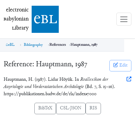
electronic Babylonian Library (eBL)
electronic
e
bl
B
abylonian
L
ibrary
eBL
Bibliography
References
Hauptmann, 1987
Reference:
Hauptmann, 1987
Edit
Hauptmann, H. (1987). Lidar Höyük. In
Reallexikon der
Assyriologie und Vorderasiatischen Archäologie
(Bd. 7, S. 15–16).
https://publikationen.badw.de/de/rla/index#7000
BibTeX
CSL-JSON
RIS