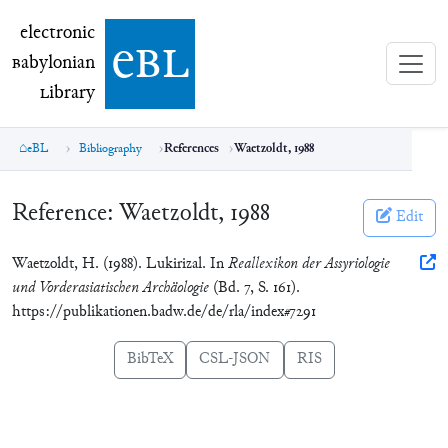
electronic Babylonian Library (eBL)
electronic
e
bl
B
abylonian
L
ibrary
eBL
Bibliography
References
Waetzoldt, 1988
Reference:
Waetzoldt, 1988
Edit
Waetzoldt, H. (1988). Lukirizal. In
Reallexikon der Assyriologie
und Vorderasiatischen Archäologie
(Bd. 7, S. 161).
https://publikationen.badw.de/de/rla/index#7291
BibTeX
CSL-JSON
RIS