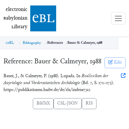
electronic Babylonian Library (eBL)
electronic
e
bl
B
abylonian
L
ibrary
eBL
Bibliography
References
Bauer & Calmeyer, 1988
Reference:
Bauer & Calmeyer, 1988
Edit
Bauer, J., & Calmeyer, P. (1988). Lupada. In
Reallexikon der
Assyriologie und Vorderasiatischen Archäologie
(Bd. 7, S. 172–173).
https://publikationen.badw.de/de/rla/index#7312
BibTeX
CSL-JSON
RIS