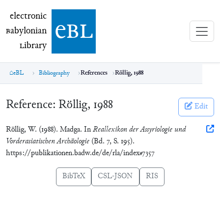
electronic Babylonian Library (eBL)
electronic
e
bl
B
abylonian
L
ibrary
eBL
Bibliography
References
Röllig, 1988
Reference:
Röllig, 1988
Edit
Röllig, W. (1988). Madga. In
Reallexikon der Assyriologie und
Vorderasiatischen Archäologie
(Bd. 7, S. 195).
https://publikationen.badw.de/de/rla/index#7357
BibTeX
CSL-JSON
RIS