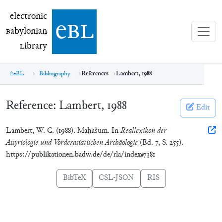
electronic Babylonian Library (eBL)
electronic
e
bl
B
abylonian
L
ibrary
eBL
Bibliography
References
Lambert, 1988
Reference:
Lambert, 1988
Edit
Lambert, W. G. (1988). Maḫašum. In
Reallexikon der
Assyriologie und Vorderasiatischen Archäologie
(Bd. 7, S. 255).
https://publikationen.badw.de/de/rla/index#7381
BibTeX
CSL-JSON
RIS