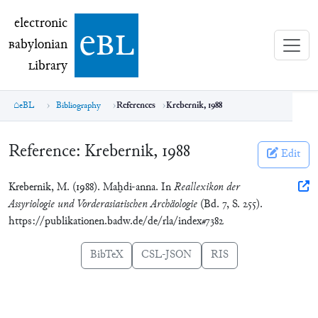
electronic Babylonian Library (eBL)
electronic
e
bl
B
abylonian
L
ibrary
eBL
Bibliography
References
Krebernik, 1988
Reference:
Krebernik, 1988
Edit
Krebernik, M. (1988). Maḫdi-anna. In
Reallexikon der
Assyriologie und Vorderasiatischen Archäologie
(Bd. 7, S. 255).
https://publikationen.badw.de/de/rla/index#7382
BibTeX
CSL-JSON
RIS