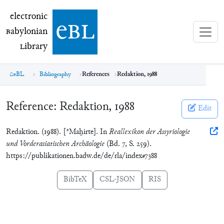
electronic Babylonian Library (eBL)
electronic
e
bl
B
abylonian
L
ibrary
eBL
Bibliography
References
Redaktion, 1988
Reference:
Redaktion, 1988
Edit
Redaktion. (1988). [*Maḫirte]. In
Reallexikon der Assyriologie
und Vorderasiatischen Archäologie
(Bd. 7, S. 259).
https://publikationen.badw.de/de/rla/index#7388
BibTeX
CSL-JSON
RIS