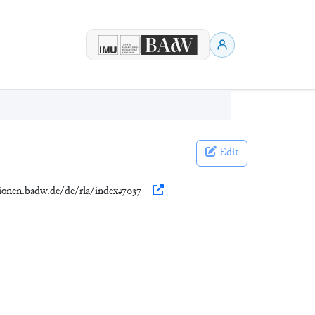
Edit
tionen.badw.de/de/rla/index#7037