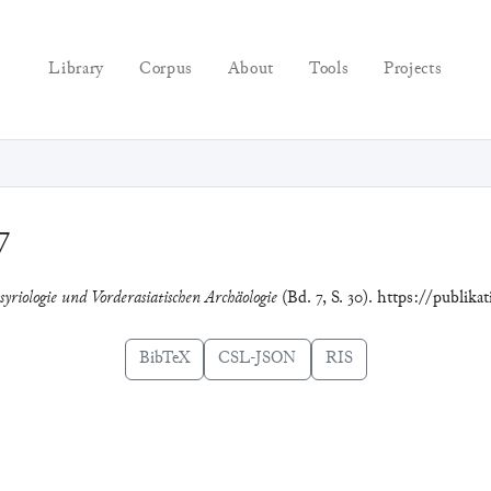
Library
Corpus
About
Tools
Projects
7
syriologie und Vorderasiatischen Archäologie
(Bd. 7, S. 30). https://publika
BibTeX
CSL-JSON
RIS