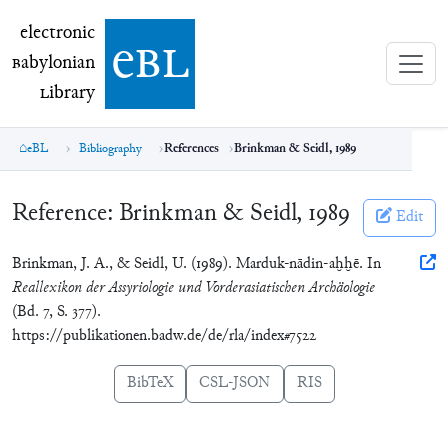
electronic Babylonian Library (eBL)
electronic
e
bl
B
abylonian
L
ibrary
eBL
Bibliography
References
Brinkman & Seidl, 1989
Reference:
Brinkman & Seidl, 1989
Edit
Brinkman, J. A., & Seidl, U. (1989). Marduk-nādin-aḫḫē. In
Reallexikon der Assyriologie und Vorderasiatischen Archäologie
(Bd. 7, S. 377).
https://publikationen.badw.de/de/rla/index#7522
BibTeX
CSL-JSON
RIS