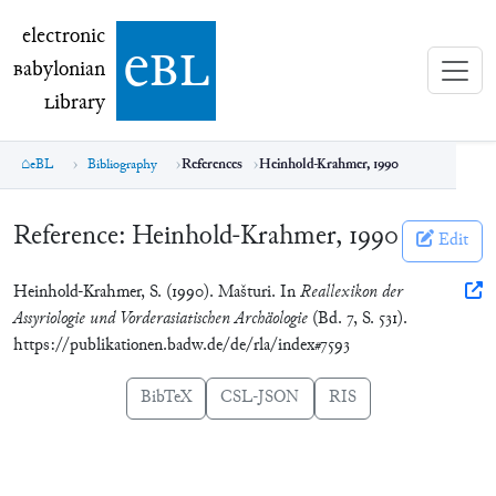
electronic Babylonian Library (eBL)
electronic
e
bl
B
abylonian
L
ibrary
eBL
Bibliography
References
Heinhold-Krahmer, 1990
Reference:
Heinhold-Krahmer, 1990
Edit
Heinhold-Krahmer, S. (1990). Mašturi. In
Reallexikon der
Assyriologie und Vorderasiatischen Archäologie
(Bd. 7, S. 531).
https://publikationen.badw.de/de/rla/index#7593
BibTeX
CSL-JSON
RIS