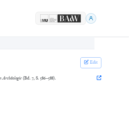
Edit
n Archäologie
(Bd. 7, S. 586–588).