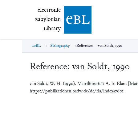
electronic Babylonian Library (eBL)
electronic
e
bl
B
abylonian
L
ibrary
eBL
Bibliography
References
van Soldt, 1990
Reference:
van Soldt, 1990
van Soldt, W. H. (1990). Matrilinearität A. In Elam [Matr
https://publikationen.badw.de/de/rla/index#7601