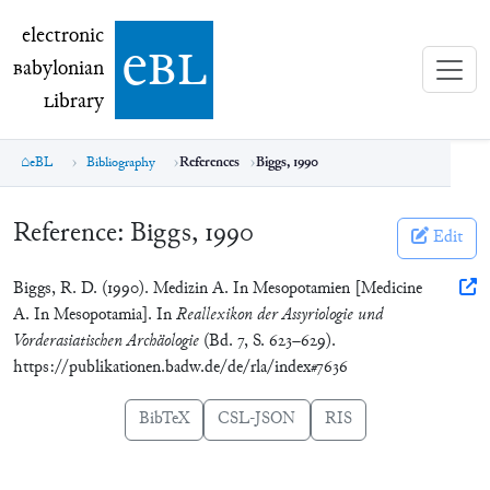
electronic Babylonian Library (eBL)
electronic
e
bl
B
abylonian
L
ibrary
eBL
Bibliography
References
Biggs, 1990
Reference:
Biggs, 1990
Edit
Biggs, R. D. (1990). Medizin A. In Mesopotamien [Medicine
A. In Mesopotamia]. In
Reallexikon der Assyriologie und
Vorderasiatischen Archäologie
(Bd. 7, S. 623–629).
https://publikationen.badw.de/de/rla/index#7636
BibTeX
CSL-JSON
RIS