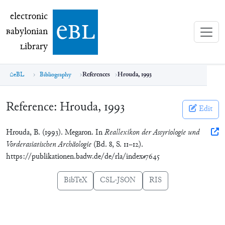
electronic Babylonian Library (eBL)
electronic
e
bl
B
abylonian
L
ibrary
eBL
Bibliography
References
Hrouda, 1993
Reference:
Hrouda, 1993
Edit
Hrouda, B. (1993). Megaron. In
Reallexikon der Assyriologie und
Vorderasiatischen Archäologie
(Bd. 8, S. 11–12).
https://publikationen.badw.de/de/rla/index#7645
BibTeX
CSL-JSON
RIS