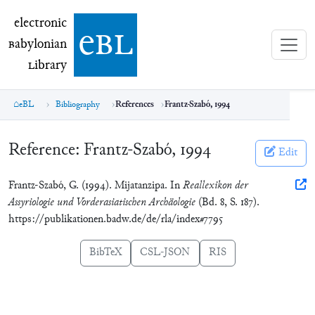
electronic Babylonian Library (eBL)
electronic
e
bl
B
abylonian
L
ibrary
eBL
Bibliography
References
Frantz-Szabó, 1994
Reference:
Frantz-Szabó, 1994
Edit
Frantz-Szabó, G. (1994). Mijatanzipa. In
Reallexikon der
Assyriologie und Vorderasiatischen Archäologie
(Bd. 8, S. 187).
https://publikationen.badw.de/de/rla/index#7795
BibTeX
CSL-JSON
RIS