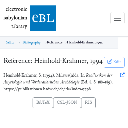
electronic Babylonian Library (eBL)
electronic
e
bl
B
abylonian
L
ibrary
eBL
Bibliography
References
Heinhold-Krahmer, 1994
Reference:
Heinhold-Krahmer, 1994
Edit
Heinhold-Krahmer, S. (1994). Milawa(n)da. In
Reallexikon der
Assyriologie und Vorderasiatischen Archäologie
(Bd. 8, S. 188–189).
https://publikationen.badw.de/de/rla/index#7798
BibTeX
CSL-JSON
RIS