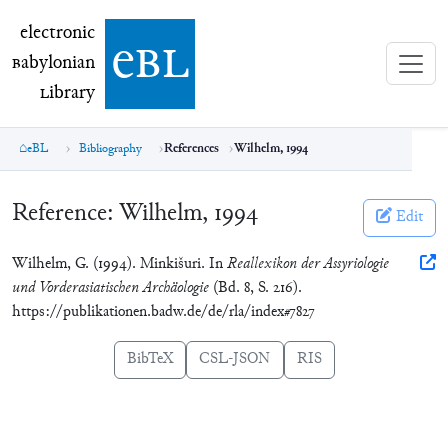
electronic Babylonian Library (eBL)
electronic
e
bl
B
abylonian
L
ibrary
eBL
Bibliography
References
Wilhelm, 1994
Reference:
Wilhelm, 1994
Edit
Wilhelm, G. (1994). Minkišuri. In
Reallexikon der Assyriologie
und Vorderasiatischen Archäologie
(Bd. 8, S. 216).
https://publikationen.badw.de/de/rla/index#7827
BibTeX
CSL-JSON
RIS