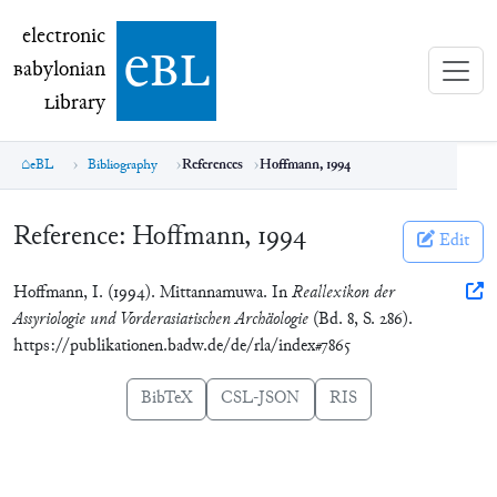
electronic Babylonian Library (eBL)
electronic
e
bl
B
abylonian
L
ibrary
eBL
Bibliography
References
Hoffmann, 1994
Reference:
Hoffmann, 1994
Edit
Hoffmann, I. (1994). Mittannamuwa. In
Reallexikon der
Assyriologie und Vorderasiatischen Archäologie
(Bd. 8, S. 286).
https://publikationen.badw.de/de/rla/index#7865
BibTeX
CSL-JSON
RIS