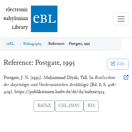
electronic Babylonian Library (eBL)
electronic
e
bl
B
abylonian
L
ibrary
eBL
Bibliography
References
Postgate, 1995
Reference:
Postgate, 1995
Edit
Postgate, J. N. (1995). Muḥammad Diyab, Tall. In
Reallexikon
der Assyriologie und Vorderasiatischen Archäologie
(Bd. 8, S. 408–
409). https://publikationen.badw.de/de/rla/index#7934
BibTeX
CSL-JSON
RIS