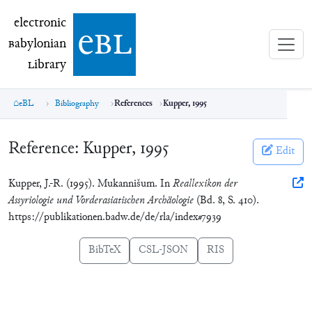
electronic Babylonian Library (eBL)
electronic
e
bl
B
abylonian
L
ibrary
eBL
Bibliography
References
Kupper, 1995
Reference:
Kupper, 1995
Edit
Kupper, J.-R. (1995). Mukannišum. In
Reallexikon der
Assyriologie und Vorderasiatischen Archäologie
(Bd. 8, S. 410).
https://publikationen.badw.de/de/rla/index#7939
BibTeX
CSL-JSON
RIS