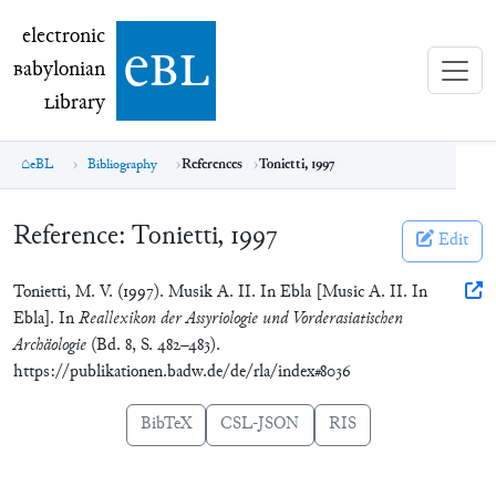
electronic Babylonian Library (eBL)
electronic
e
bl
B
abylonian
L
ibrary
eBL
Bibliography
References
Tonietti, 1997
Reference:
Tonietti, 1997
Edit
Tonietti, M. V. (1997). Musik A. II. In Ebla [Music A. II. In
Ebla]. In
Reallexikon der Assyriologie und Vorderasiatischen
Archäologie
(Bd. 8, S. 482–483).
https://publikationen.badw.de/de/rla/index#8036
BibTeX
CSL-JSON
RIS