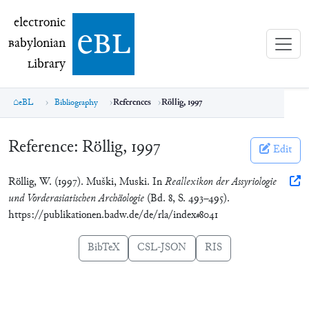
electronic Babylonian Library (eBL)
electronic
e
bl
B
abylonian
L
ibrary
eBL
Bibliography
References
Röllig, 1997
Reference:
Röllig, 1997
Edit
Röllig, W. (1997). Muški, Muski. In
Reallexikon der Assyriologie
und Vorderasiatischen Archäologie
(Bd. 8, S. 493–495).
https://publikationen.badw.de/de/rla/index#8041
BibTeX
CSL-JSON
RIS