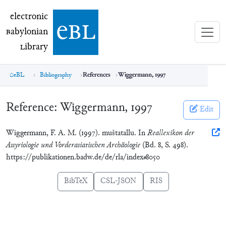
electronic Babylonian Library (eBL)
electronic
e
bl
B
abylonian
L
ibrary
eBL
Bibliography
References
Wiggermann, 1997
Reference:
Wiggermann, 1997
Edit
Wiggermann, F. A. M. (1997). muštatallu. In
Reallexikon der
Assyriologie und Vorderasiatischen Archäologie
(Bd. 8, S. 498).
https://publikationen.badw.de/de/rla/index#8050
BibTeX
CSL-JSON
RIS