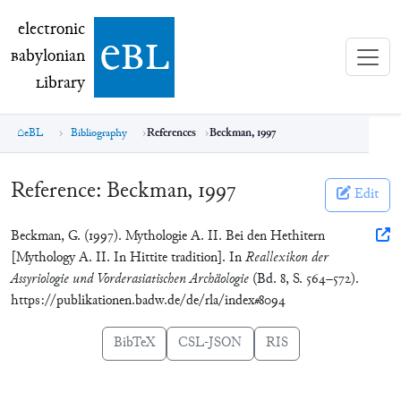
electronic Babylonian Library (eBL)
electronic
e
bl
B
abylonian
L
ibrary
eBL
Bibliography
References
Beckman, 1997
Reference:
Beckman, 1997
Edit
Beckman, G. (1997). Mythologie A. II. Bei den Hethitern
[Mythology A. II. In Hittite tradition]. In
Reallexikon der
Assyriologie und Vorderasiatischen Archäologie
(Bd. 8, S. 564–572).
https://publikationen.badw.de/de/rla/index#8094
BibTeX
CSL-JSON
RIS