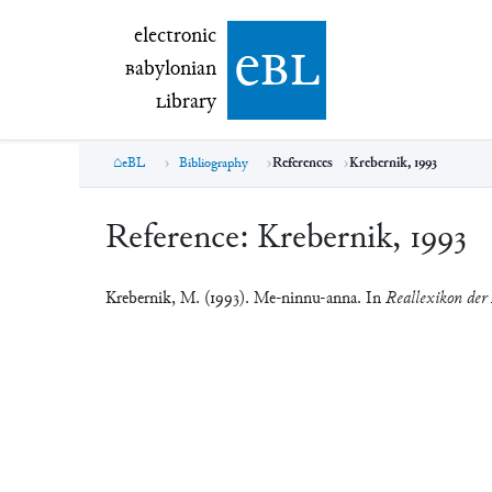
electronic Babylonian Library (eBL)
electronic
e
bl
B
abylonian
L
ibrary
eBL
Bibliography
References
Krebernik, 1993
Reference:
Krebernik, 1993
Krebernik, M. (1993). Me-ninnu-anna. In
Reallexikon der 