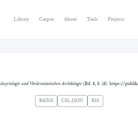
Library
Corpus
About
Tools
Projects
Assyriologie und Vorderasiatischen Archäologie
(Bd. 8, S. 58). https://publ
BibTeX
CSL-JSON
RIS