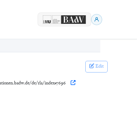
Edit
ikationen.badw.de/de/rla/index#7696