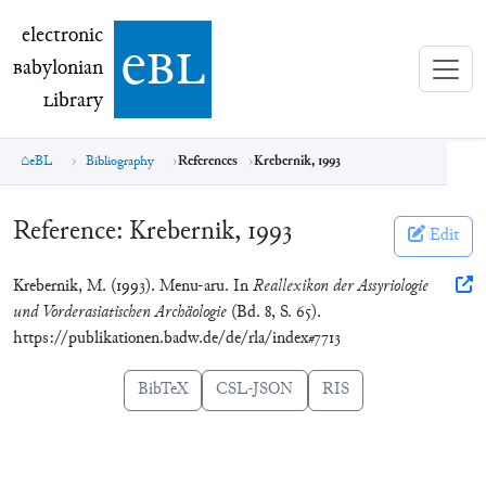
electronic Babylonian Library (eBL)
electronic
e
bl
B
abylonian
L
ibrary
eBL
Bibliography
References
Krebernik, 1993
Reference:
Krebernik, 1993
Edit
Krebernik, M. (1993). Menu-aru. In
Reallexikon der Assyriologie
und Vorderasiatischen Archäologie
(Bd. 8, S. 65).
https://publikationen.badw.de/de/rla/index#7713
BibTeX
CSL-JSON
RIS