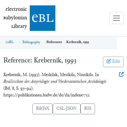
electronic Babylonian Library (eBL)
electronic
e
bl
B
abylonian
L
ibrary
eBL
Bibliography
References
Krebernik, 1993
Reference:
Krebernik, 1993
Edit
Krebernik, M. (1993). Meskilak, Mesikila, Ninsikila. In
Reallexikon der Assyriologie und Vorderasiatischen Archäologie
(Bd. 8, S. 93–94).
https://publikationen.badw.de/de/rla/index#7752
BibTeX
CSL-JSON
RIS