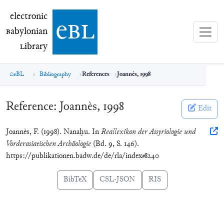
electronic Babylonian Library (eBL)
electronic
e
bl
B
abylonian
L
ibrary
eBL
Bibliography
References
Joannès, 1998
Reference:
Joannès, 1998
Edit
Joannès, F. (1998). Nanaḫu. In
Reallexikon der Assyriologie und
Vorderasiatischen Archäologie
(Bd. 9, S. 146).
https://publikationen.badw.de/de/rla/index#8240
BibTeX
CSL-JSON
RIS