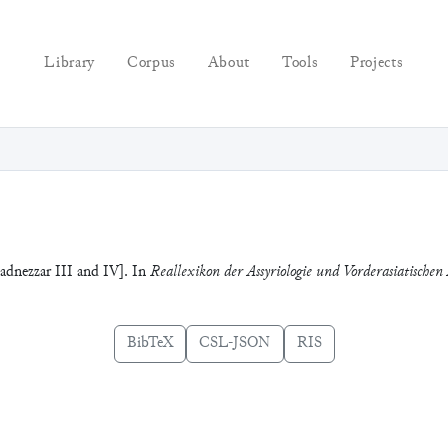
Library
Corpus
About
Tools
Projects
adnezzar III and IV]. In
Reallexikon der Assyriologie und Vorderasiatischen
BibTeX
CSL-JSON
RIS