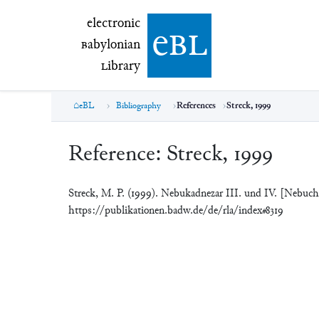
electronic Babylonian Library (eBL)
electronic
e
bl
B
abylonian
L
ibrary
eBL
Bibliography
References
Streck, 1999
Reference:
Streck, 1999
Streck, M. P. (1999). Nebukadnezar III. und IV. [Nebuch
https://publikationen.badw.de/de/rla/index#8319