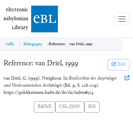
electronic Babylonian Library (eBL)
electronic
e
bl
B
abylonian
L
ibrary
eBL
Bibliography
References
van Driel, 1999
Reference:
van Driel, 1999
Edit
van Driel, G. (1999). Neriglissar. In
Reallexikon der Assyriologie
und Vorderasiatischen Archäologie
(Bd. 9, S. 228–229).
https://publikationen.badw.de/de/rla/index#8354
BibTeX
CSL-JSON
RIS