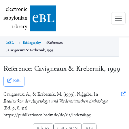
electronic Babylonian Library (eBL)
electronic
e
bl
B
abylonian
L
ibrary
eBL
Bibliography
References
Cavigneaux & Krebernik, 1999
Reference:
Cavigneaux & Krebernik, 1999
Edit
Cavigneaux, A., & Krebernik, M. (1999). Niĝgaba. In
Reallexikon der Assyriologie und Vorderasiatischen Archäologie
(Bd. 9, S. 311).
https://publikationen.badw.de/de/rla/index#8395
BibTeX
CSL-JSON
RIS