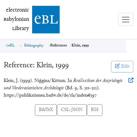
electronic Babylonian Library (eBL)
electronic
e
bl
B
abylonian
L
ibrary
eBL
Bibliography
References
Klein, 1999
Reference:
Klein, 1999
Edit
Klein, J. (1999). Niĝgina/Kittum. In
Reallexikon der Assyriologie
und Vorderasiatischen Archäologie
(Bd. 9, S. 311–312).
https://publikationen.badw.de/de/rla/index#8397
BibTeX
CSL-JSON
RIS